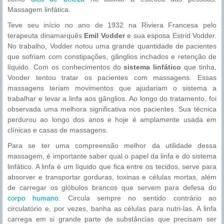
Massagem linfática.
Teve seu início no ano de 1932 na Riviera Francesa pelo
terapeuta dinamarquês
Emil Vodder
e sua esposa Estrid Vodder.
No trabalho, Vodder notou uma grande quantidade de pacientes
que sofriam com constipações, gânglios inchados e retenção de
líquido. Com os conhecimentos do
sistema linfático
que tinha,
Vooder tentou tratar os pacientes com massagens. Essas
massagens teriam movimentos que ajudariam o sistema a
trabalhar e levar a linfa aos gânglios. Ao longo do tratamento, foi
observada uma melhora significativa nos pacientes. Sua técnica
perdurou ao longo dos anos e hoje é amplamente usada em
clínicas e casas de massagens.
Para se ter uma compreensão melhor da utilidade dessa
massagem, é importante saber qual o papel da linfa e do sistema
linfático. A linfa é um líquido que fica entre os tecidos, serve para
absorver e transportar gorduras, toxinas e células mortas, além
de carregar os glóbulos brancos que servem para defesa do
corpo humano
. Circula sempre no sentido contrário ao
circulatório e, por vezes, banha as células para nutri-las. A linfa
carrega em si grande parte de substâncias que precisam ser