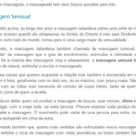
no massagista, o massageado tem seus braços puxados para trás.
gem Sensual
dito acima, ao longo dos anos a massagem tailandesa sofreu uma série de 
 ocorreu quando ela ultrapassou os limites do Oriente e veio para Ociden
 o outro lado do mundo, tomou para si uma carga maior de sensualidade.
odo, a massagem tailandesa também chamada de massagem sensual,
ade” de massagem que o grau de envolvimento, estímulos e intimidade
. Se a maioria das massagens visa o relaxamento, a
massagem sensual t
m de relaxar, estimular e excitar o massageado.
para casais que querem esquentar a relação mas também é encontrada em cl
é feita, geralmente com os dois nus, ou no máximo, com pouca roupa. Não 
 com as mãos mas necessita do contato de corpo inteiro, tanto de quem
 como de quem a recebe.
a-se deitar quem vai receber a massagem de bruços, usar cremes,
óleos r
egar, com o corpo todo, na outra pessoa. Procure explorar cada pedaço do
ebe a massagem. O movimento pode variar de uma pessoa para outra, m
 rastejando em cima da outra.
ndado também que, quanto mais sentidos são estimulados nessa massagem
, enfeitar o local da massagem com velas aromáticas ou frutas também faz