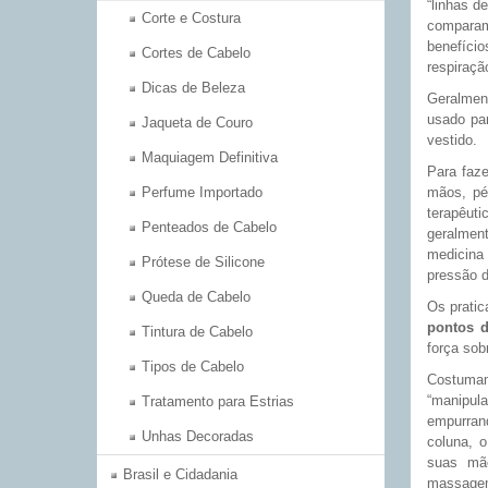
“linhas d
Corte e Costura
compara
benefíci
Cortes de Cabelo
respiraçã
Dicas de Beleza
Geralmen
usado pa
Jaqueta de Couro
vestido.
Maquiagem Definitiva
Para faz
Perfume Importado
mãos, pé
terapêut
Penteados de Cabelo
geralmen
medicina 
Prótese de Silicone
pressão d
Queda de Cabelo
Os pratic
pontos 
Tintura de Cabelo
força sob
Tipos de Cabelo
Costumam 
“manipula
Tratamento para Estrias
empurran
Unhas Decoradas
coluna, 
suas mão
Brasil e Cidadania
massagem