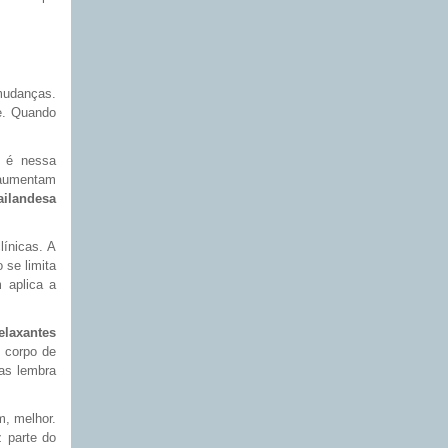
mudanças.
te. Quando
 é nessa
 aumentam
ailandesa
ínicas. A
se limita
 aplica a
elaxantes
 corpo de
as lembra
, melhor.
 parte do