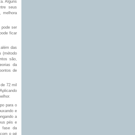
za. Alguns
tre seus
, melhora
 pode ser
ode ficar
 além das
u (método
ntos são,
eorias da
 pontos de
 de 72 mil
Aplicando
melhor.
rpo para o
 puxando e
ongando a
eus pés e
 fase da
 com o pé