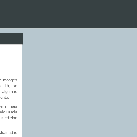
om monges
a. Lá, se
u algumas
ente.
gem mais
ndo usada
edicina
chamadas