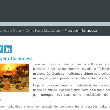
Beleza e Moda
Como Fazer Massagem
Massagem Tailandesa
gem Tailandesa
Teve seu início na Índia há mais de 2500 anos, c
budistas e foi, posteriormente, levada à Tailândi
misturou às
técnicas medicinais chinesas
e sofre
mudanças quando passou a ser feita também no Ocid
Hoje é, provavelmente, a modalidade de massa
usada no mundo. Passou grande parte da história se
por
monges budistas
como modalidade da m
a.
em tailandesa é uma combinação de alongamentos e pressões pelas 