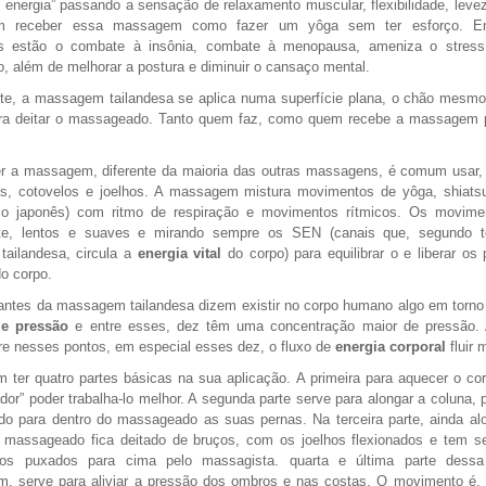
e energia” passando a sensação de relaxamento muscular, flexibilidade, leve
m receber essa massagem como fazer um yôga sem ter esforço. En
os estão o combate à insônia, combate à menopausa, ameniza o stress
o, além de melhorar a postura e diminuir o cansaço mental.
te, a massagem tailandesa se aplica numa superfície plana, o chão mesmo
ra deitar o massageado. Tanto quem faz, como quem recebe a massagem p
er a massagem, diferente da maioria das outras massagens, é comum usar,
s, cotovelos e joelhos. A massagem mistura movimentos de yôga, shiats
ico japonês) com ritmo de respiração e movimentos rítmicos. Os movime
te, lentos e suaves e mirando sempre os SEN (canais que, segundo t
tailandesa, circula a
energia vital
do corpo) para equilibrar o e liberar os
o corpo.
antes da massagem tailandesa dizem existir no corpo humano algo em torno
de pressão
e entre esses, dez têm uma concentração maior de pressão. 
re nesses pontos, em especial esses dez, o fluxo de
energia corporal
fluir 
ter quatro partes básicas na sua aplicação. A primeira para aquecer o co
dor” poder trabalha-lo melhor. A segunda parte serve para alongar a coluna,
do para dentro do massageado as suas pernas. Na terceira parte, ainda al
o massageado fica deitado de bruços, com os joelhos flexionados e tem s
s puxados para cima pelo massagista. quarta e última parte dessa
, serve para aliviar a pressão dos ombros e nas costas. O movimento é,