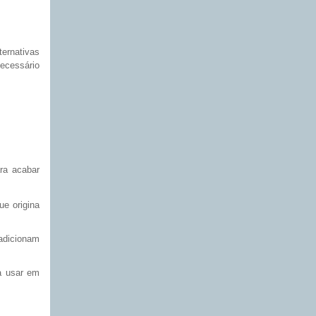
ernativas
ecessário
ra acabar
e origina
adicionam
va usar em