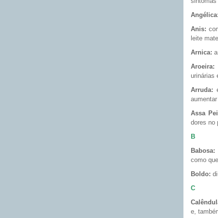
sintomas
Angélica
Anis:
com
leite mat
Arnica:
an
Aroeira:
b
urinárias
Arruda:
e
aumentar 
Assa Pei
dores no 
B
Babosa:
como que
Boldo:
di
C
Calêndul
e, também