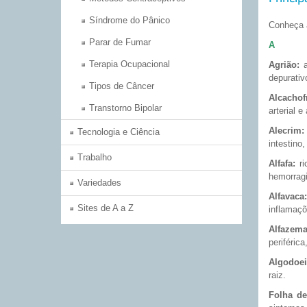
Síndrome do Pânico
Conheça a
Parar de Fumar
A
Terapia Ocupacional
Agrião:
a
depurativ
Tipos de Câncer
Alcachof
Transtorno Bipolar
arterial e
Alecrim:
Tecnologia e Ciência
intestino
Trabalho
Alfafa:
ri
hemorrag
Variedades
Alfavaca:
Sites de A a Z
inflamaç
Alfazema
periférica
Algodoei
raiz.
Folha d