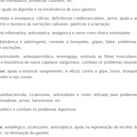
 da menopausa, problemas cutâneos, etc.
:
ajuda na digestão e na insuficiência de suco gástrico.
bate à enxaqueca, cólicas, deficiências cardiovasculares, asma, ajuda a 
erno e favorece as secreções salivares, gástricas e a lactação.
ti-inflamatória, antisséptica, analgésica e serve como tônico estimulante.
alsâmica e adstringente, combate à bronquites, gripes, febre, problemas
 e secreções.
stimulante, antiespasmódica, emenagoga, estimula as fibras musculares
a resistência de vasos capilares sanguíneos, combate os problemas respirat
xe:
ajuda a estancar sangramento, é eficaz contra a gripe, tosse, bronquit
peito e nas costas.
antibactericida, cicatrizante, antioxidante e muito utilizada para problem
imaduras, acnes, hanseníase, etc.
urético e combate os problemas digestivos.
a:
antialérgica, cicatrizante, antisséptica, ajuda na regeneração de tecidos d
, na diminuição da gastrite.