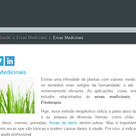
Saúde
Ervas Medicinais
Ervas Medicinais
Medicinais
Existe uma infinidade de plantas com valores medic
os remédios mais antigos da humanidade, e até 
extremamente eficazes. As aplicações, curas, ent
estudos relacionados às
ervas medicinais
, 
Fitoterapia
.
Hoje, esse método terapêutico utiliza a parte ativa d
e as prepara de diversas formas, como chás, 
, óleos, cremes, pomadas,
florais de bach
, dentre outros. Mas é importan
tem ervas que são tóxicas e podem causar danos à sáude. Por isso, é indic
ajuda profissional.