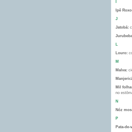
I
Ipê Roxo
J
Jatobá:
c
Jurubeba
L
Louro:
co
M
Malva:
ci
Manjeric
Mil folha
no estôma
N
Nóz mos
P
Pata-de-