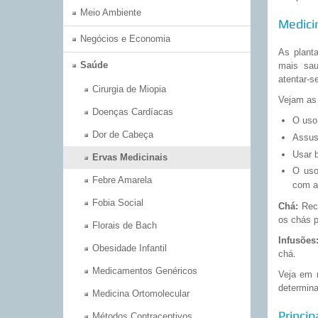
Meio Ambiente
Medici
Negócios e Economia
As plant
Saúde
mais sau
atentar-s
Cirurgia de Miopia
Vejam as 
Doenças Cardíacas
O uso 
Dor de Cabeça
Assus
Usar b
Ervas Medicinais
O uso
Febre Amarela
com a
Fobia Social
Chá:
Rece
os chás p
Florais de Bach
Infusões
Obesidade Infantil
chá.
Medicamentos Genéricos
Veja em n
determin
Medicina Ortomolecular
Princip
Métodos Contraceptivos