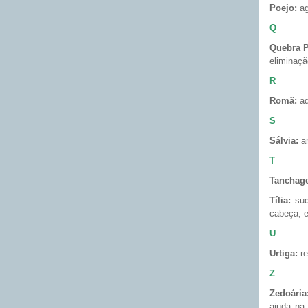
Poejo:
ag
Q
Quebra P
eliminaçã
R
Romã:
ad
S
Sálvia:
an
T
Tanchag
Tília:
sudo
cabeça, 
U
Urtiga:
re
Z
Zedoária
ajuda na