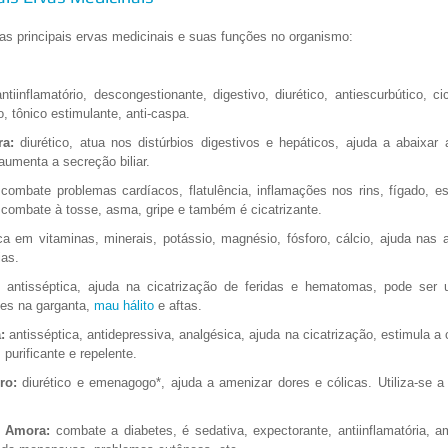
s principais ervas medicinais e suas funções no organismo:
ntiinflamatório, descongestionante, digestivo, diurético, antiescurbútico, cic
o, tônico estimulante, anti-caspa.
ra:
diurético, atua nos distúrbios digestivos e hepáticos, ajuda a abaixar
 aumenta a secreção biliar.
combate problemas cardíacos, flatulência, inflamações nos rins, fígado, 
, combate à tosse, asma, gripe e também é cicatrizante.
ca em vitaminas, minerais, potássio, magnésio, fósforo, cálcio, ajuda nas
ias.
antisséptica, ajuda na cicatrização de feridas e hematomas, pode ser
ões na garganta,
mau hálito
e aftas.
:
antisséptica, antidepressiva, analgésica, ajuda na cicatrização, estimula a 
, purificante e repelente.
ro:
diurético e emenagogo*, ajuda a amenizar dores e cólicas. Utiliza-se 
e Amora:
combate a diabetes, é sedativa, expectorante, antiinflamatória, 