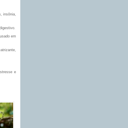
, insônia,
digestivo.
é usado em
atrizante,
estresse e