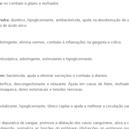
e no combate à gripes e resfriados.
edra:
diurético, hipoglicemiante, antibactericida, ajuda na desobstrução da u
o de ácido úrico.
stringente, elimina vermes, combate à inflamações na garganta e cólica.
tisséptica, adstringente, estimulante e hipoglicemiante.
em:
bactericida, ajuda a eliminar secreções e combate à diarreia.
rífica, descongestionante e relaxante. Ajuda em casos de febre, resfriad
enxaqueca, dores estomacais e tensões nervosas.
vitalizante, hipoglicemiante, tônico capilar e ajuda a melhorar a circulação s
:
depurativa de sangue, promove a dilatação dos vasos sanguíneos, ativa a c
 digestão, normaliza as funções do estômago (disfunções no estômago po