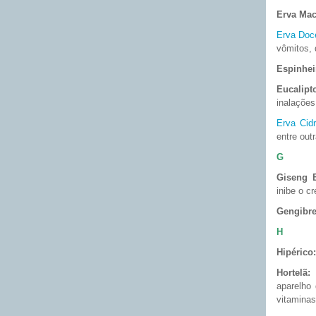
Erva Mac
Erva Doc
vômitos, 
Espinhei
Eucalipt
inalações
Erva Cidr
entre out
G
Giseng B
inibe o c
Gengibre
H
Hipérico:
Hortelã:
a
aparelho
vitaminas