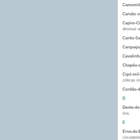
Camomil
Carvão v
Capim-Ci
diminuir 
Cardo-Sa
Carqueja
Cavalinh
Chapéu-d
Cipó-mil
cólicas in
Cordão-d
D
Dente-de
rins.
E
Erva-de-
circulató