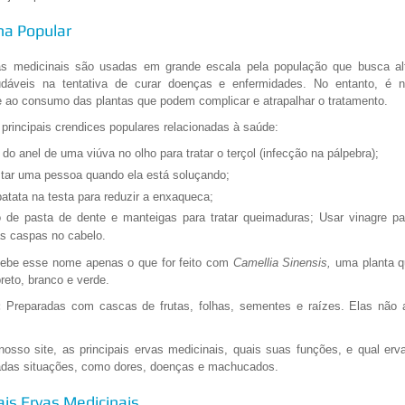
na Popular
as medicinais são usadas em grande escala pela população que busca alt
dáveis na tentativa de curar doenças e enfermidades. No entanto, é n
e ao consumo das plantas que podem complicar e atrapalhar o tratamento.
principais crendices populares relacionadas à saúde:
do anel de uma viúva no olho para tratar o terçol (infecção na pálpebra);
tar uma pessoa quando ela está soluçando;
atata na testa para reduzir a enxaqueca;
 de pasta de dente e manteigas para tratar queimaduras; Usar vinagre pa
s caspas no cabelo.
be esse nome apenas o que for feito com
Camellia Sinensis,
uma planta qu
reto, branco e verde.
:
Preparadas com cascas de frutas, folhas, sementes e raízes. Elas não 
osso site, as principais ervas medicinais, quais suas funções, e qual er
adas situações, como dores, doenças e machucados.
ais Ervas Medicinais