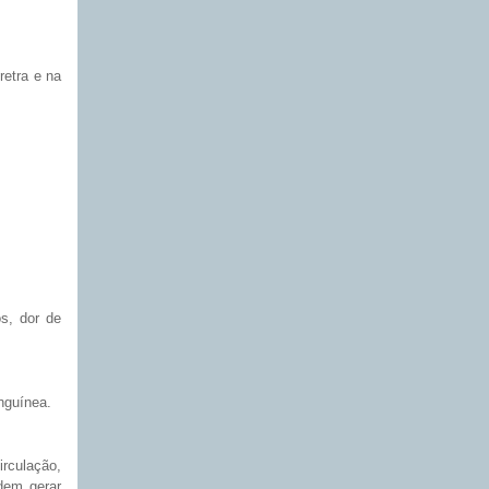
retra e na
os, dor de
anguínea.
irculação,
dem gerar