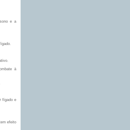
 sono e a
fígado.
tivo.
combate à
.
r fígado e
tem efeito