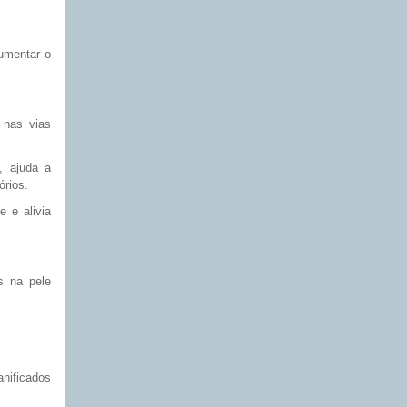
aumentar o
 nas vias
, ajuda a
órios.
e e alivia
as na pele
anificados