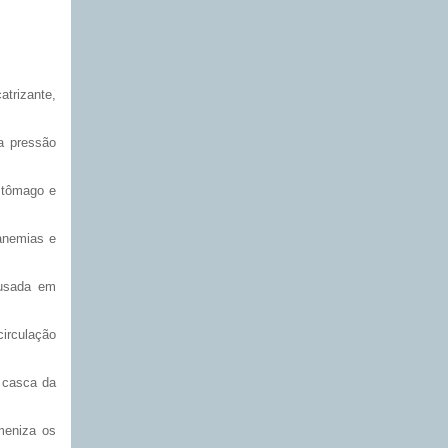
atrizante,
 a pressão
estômago e
 anemias e
 usada em
circulação
a casca da
ameniza os