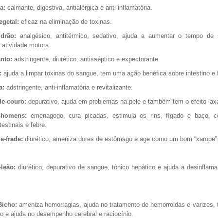
a:
calmante, digestiva, antialérgica e anti-inflamatória.
egetal:
eficaz na eliminação de toxinas.
drão:
analgésico, antitérmico, sedativo, ajuda a aumentar o tempo de
a atividade motora.
nto:
adstringente, diurético, antisséptico e expectorante.
:
ajuda a limpar toxinas do sangue, tem uma ação benéfica sobre intestino e 
a:
adstringente, anti-inflamatória e revitalizante.
e-couro:
depurativo, ajuda em problemas na pele e também tem o efeito laxa
-homens:
emenagogo, cura picadas, estimula os rins, fígado e baço, 
testinais e febre.
e-frade:
diurético, ameniza dores de estômago e age como um bom “xarope”
-leão:
diurético, depurativo de sangue, tônico hepático e ajuda a desinflama
Bicho:
ameniza hemorragias, ajuda no tratamento de hemorroidas e varizes, 
rio e ajuda no desempenho cerebral e raciocínio.