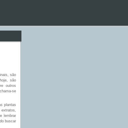
inais, são
hoje, são
re outros
chama-se
as plantas
extratos,
te lembrar
ado buscar