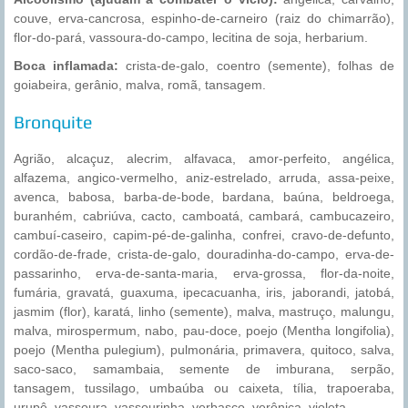
couve, erva-cancrosa, espinho-de-carneiro (raiz do chimarrão),
flor-do-pará, vassoura-do-campo, lecitina de soja, herbarium.
Boca inflamada:
crista-de-galo, coentro (semente), folhas de
goiabeira, gerânio, malva, romã, tansagem.
Bronquite
Agrião, alcaçuz, alecrim, alfavaca, amor-perfeito, angélica,
alfazema, angico-vermelho, aniz-estrelado, arruda, assa-peixe,
avenca, babosa, barba-de-bode, bardana, baúna, beldroega,
buranhém, cabriúva, cacto, camboatá, cambará, cambucazeiro,
cambuí-caseiro, capim-pé-de-galinha, confrei, cravo-de-defunto,
cordão-de-frade, crista-de-galo, douradinha-do-campo, erva-de-
passarinho, erva-de-santa-maria, erva-grossa, flor-da-noite,
fumária, gravatá, guaxuma, ipecacuanha, iris, jaborandi, jatobá,
jasmim (flor), karatá, linho (semente), malva, mastruço, malungu,
malva, mirospermum, nabo, pau-doce, poejo (Mentha longifolia),
poejo (Mentha pulegium), pulmonária, primavera, quitoco, salva,
saco-saco, samambaia, semente de imburana, serpão,
tansagem, tussilago, umbaúba ou caixeta, tília, trapoeraba,
urupê, vassoura, vassourinha, verbasco, verônica, violeta.