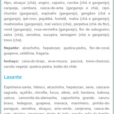
Aipo, alcaçuz (chá), angico, cajueiro, caroba (chá e gargarejo),
carqueja, cambará, casca-de-anta (gargarejo e chá), cipó-
chumbo (gargarejo), espinafre (gargarejo), gengibre (chá e
gargarejo), ipê-roxo, jequitibá, hortelã, malva (chá e gargarejo),
madressilva (gargarejo), mal vaísco (chá), perpétua (chá da flor),
romã (gargarejo), rosa-vermelha (gargarejo), flor de sabugueiro,
salva (chá), sensitiva, sucupira, tansagem (chá e gargarejo),
trevo (chá).
Hepatite:
alcachofra, hepatozan, quebra-pedra, flor-de-coral,
guapeva, celidônia, fragaria.
Inchaço:
cana-do-brejo, erva-moura, pacová, trevo-cheiroso,
carvão vegetal, quebra-pedra, boldo-do-chile.
Laxante
Espinheira-santa, hibisco, alcachofra, hepatozan, sene, cáscara-
sagrada, açafrão, clorofila, fucus, alteia, anil, bardana, babosa,
cainca, camomila-da-alemanha, capuchinha grande, caruru-
bravo, fedegoso, guapeva, manacá, marinheiro, pinhão-do-
paraguai, sensitiva, alcaçuz, anis-verde, canjerana, casca-de-
anta, chicória, cinamomo, dente-de-leão, gervão, mãe-de-família,