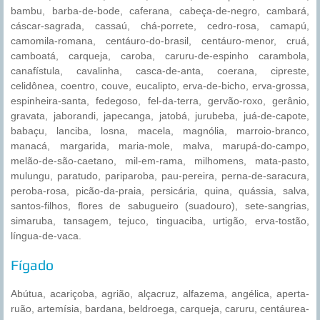
bambu, barba-de-bode, caferana, cabeça-de-negro, cambará,
cáscar-sagrada, cassaú, chá-porrete, cedro-rosa, camapú,
camomila-romana, centáuro-do-brasil, centáuro-menor, cruá,
camboatá, carqueja, caroba, caruru-de-espinho carambola,
canafístula, cavalinha, casca-de-anta, coerana, cipreste,
celidônea, coentro, couve, eucalipto, erva-de-bicho, erva-grossa,
espinheira-santa, fedegoso, fel-da-terra, gervão-roxo, gerânio,
gravata, jaborandi, japecanga, jatobá, jurubeba, juá-de-capote,
babaçu, lanciba, losna, macela, magnólia, marroio-branco,
manacá, margarida, maria-mole, malva, marupá-do-campo,
melão-de-são-caetano, mil-em-rama, milhomens, mata-pasto,
mulungu, paratudo, pariparoba, pau-pereira, perna-de-saracura,
peroba-rosa, picão-da-praia, persicária, quina, quássia, salva,
santos-filhos, flores de sabugueiro (suadouro), sete-sangrias,
simaruba, tansagem, tejuco, tinguaciba, urtigão, erva-tostão,
língua-de-vaca.
Fígado
Abútua, acariçoba, agrião, alçacruz, alfazema, angélica, aperta-
ruão, artemísia, bardana, beldroega, carqueja, caruru, centáurea-