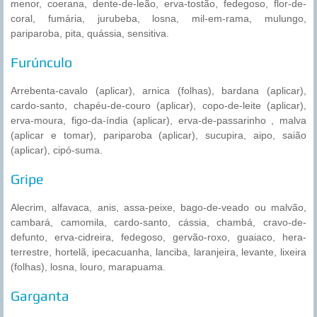
menor, coerana, dente-de-leão, erva-tostão, fedegoso, flor-de-
coral, fumária, jurubeba, losna, mil-em-rama, mulungo,
pariparoba, pita, quássia, sensitiva.
Furúnculo
Arrebenta-cavalo (aplicar), arnica (folhas), bardana (aplicar),
cardo-santo, chapéu-de-couro (aplicar), copo-de-leite (aplicar),
erva-moura, figo-da-índia (aplicar), erva-de-passarinho , malva
(aplicar e tomar), pariparoba (aplicar), sucupira, aipo, saião
(aplicar), cipó-suma.
Gripe
Alecrim, alfavaca, anis, assa-peixe, bago-de-veado ou malvão,
cambará, camomila, cardo-santo, cássia, chambá, cravo-de-
defunto, erva-cidreira, fedegoso, gervão-roxo, guaiaco, hera-
terrestre, hortelã, ipecacuanha, lanciba, laranjeira, levante, lixeira
(folhas), losna, louro, marapuama.
Garganta