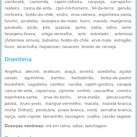
camboatá, camomila, capim-cidreira, carqueja, carrapicho-
rasteiro, casca-de-anta, cipó-mil-homens, fel-da-terra, gervão,
corticeira, boldo-do-chile, endro, erva-cidreira, espinheira-santa,
funcho, jurubeba, laranjeira-do-mato, louro, macela, manjerona,
paratudo, picão, pita, quássia, quina, salsa, salva, sene,
laranjeira-brava, urtiga-vermelha, anis estrelado, artemisia
(Artemisia annua), bálsamo, boldo-do-chile, erva-mate, estragão,
louro, alcachofra, hepatozan, tanaceto, levedo de cerveja.
Disenteria
Angélica, alecrim, araticum, araçá, aroeira, azedinha, açoita-
cavalo, agrimônia, bambu, barbatimão, bolsa-de-pastor,
buranhém, cagaiteira, cambuí, caroba, capim-gordura, carapiá,
casca-de-anta, caparrosa, cipreste, confrei, cascarilha, coentro,
espinheira-santa, erva-do-bicho, erva-tostão, ipecacuanha,
jatobá, louro-preto, mangue-vermelho, macela, macela-branca,
murta (folhas), persicária, poaia-branca, romã, serralha-branca,
sarça, sete-capote, tamarindo, tansagem, uvalha, carvão vegetal.
Doenças venéreas:
mil em rama, salsa, tanchagem.