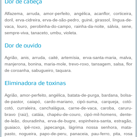
Dor de cabeça
Alfazema, arruda, amor-perfeito, angélica, acanflor, corticeira,
doril, erva-cidreira, erva-de-são-pedro, guiné, girassol, língua-de-
vaca, louro, perobinha-do-campo, rainha-da-noite, sálvia, sene,
sempre-viva, tanaceto, umbu, violeta.
Dor de ouvido
Agrião, anis, arruda, caité, artemísia, erva-santa-maria, malva,
manjerona, bonina, maria-mole, trevo-roxo, tansagem, salsa, flor
de coroanha, sabugueiro, taquara.
Eliminadora de toxinas
Agrião, amor-perfeito, angélica, batata-de-purga, bardana, bolsa-
de-pastor, caiapó, cardo-mariano, cipó-suma, carqueja, cotó-
cotó, curraleira, canchalágua, carne-de-vaca, caroba, caruru-
bravo (raiz), catáia, chapéu-de-couro, cipó-mil-homens, dente-
de-leão, douradinha, erva-de-bugre, espinheira-santa, estragão,
guaiaco, ipê-roxo, japecanga, lágrima nossa senhora, mata-
pasto, nogueira, papo-de-peru, panaceia, pau-ferro, pita, rosa