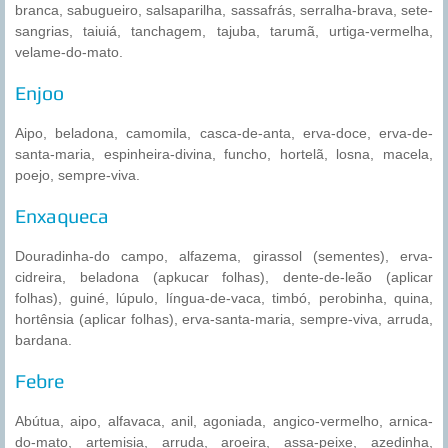
branca, sabugueiro, salsaparilha, sassafrás, serralha-brava, sete-
sangrias, taiuiá, tanchagem, tajuba, tarumã, urtiga-vermelha,
velame-do-mato.
Enjoo
Aipo, beladona, camomila, casca-de-anta, erva-doce, erva-de-
santa-maria, espinheira-divina, funcho, hortelã, losna, macela,
poejo, sempre-viva.
Enxaqueca
Douradinha-do campo, alfazema, girassol (sementes), erva-
cidreira, beladona (apkucar folhas), dente-de-leão (aplicar
folhas), guiné, lúpulo, língua-de-vaca, timbó, perobinha, quina,
hortênsia (aplicar folhas), erva-santa-maria, sempre-viva, arruda,
bardana.
Febre
Abútua, aipo, alfavaca, anil, agoniada, angico-vermelho, arnica-
do-mato, artemisia, arruda, aroeira, assa-peixe, azedinha,