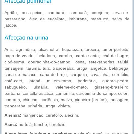
Afecção pulmonar
Agrião, assa-peixe, cambará, cambucá, cerejeira, erva-de-
passarinho, óleo de eucalipto, imburana, mastruço, seiva de
jatobá.
Afecção na urina
Anis, agrimônia, alcachofra, hepatozan, aroeira, amor-perfeito,
bago-de-veado, beladona, caroba, cardo-santo, chá-de-bugre,
cipó-suma, douradinha-do-campo, losna, sete-sangrias, taiuiá,
tansagem, tarumã, tuia, trapoeraba, urtiga, angélica, beldroega,
cana-de-macaco, cana-do-brejo, carqueja, cavalinha, cerefólio,
cotó-cotó, jatobá, mil-em-rama, parietária, quebra-pedra,
sabugueiro, ulmária, veleme-do-mato, ginseng-brasileiro,
barbana, centella-asiática, camomila, carobinha-do-campo, celeri,
coerana, chincho, hortênsia, malva, pinheiro (brotos), tansagem,
trapoeraba, urinária, urtiga, violeta.
Anemia:
manjericão, cerefólio, alecrim.
Asma:
hortelã, funcho, cerefólio.
Alcoolismo (ajudam a combater o vício):
angélica, carvalho,