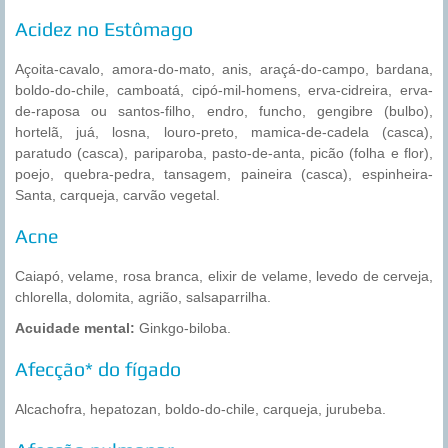
Acidez no Estômago
Açoita-cavalo, amora-do-mato, anis, araçá-do-campo, bardana,
boldo-do-chile, camboatá, cipó-mil-homens, erva-cidreira, erva-
de-raposa ou santos-filho, endro, funcho, gengibre (bulbo),
hortelã, juá, losna, louro-preto, mamica-de-cadela (casca),
paratudo (casca), pariparoba, pasto-de-anta, picão (folha e flor),
poejo, quebra-pedra, tansagem, paineira (casca), espinheira-
Santa, carqueja, carvão vegetal.
Acne
Caiapó, velame, rosa branca, elixir de velame, levedo de cerveja,
chlorella, dolomita, agrião, salsaparrilha.
Acuidade mental:
Ginkgo-biloba.
Afecção* do fígado
Alcachofra, hepatozan, boldo-do-chile, carqueja, jurubeba.