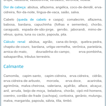
Dor de cabeça
: abútua, alfazema, angélica, coco-de-dendê, erva-
cidreira, flor-da-noite, língua-de-vaca, saião, salva.
Cabelo (
queda de cabelo
e caspa): comalecrim, alfazema,
babosa, bardana, capuchinha (folhas e sementes), chorão,
caraguatá, espada-de-são-jorge, gervão, jaborandi, mimo-de-
vênus, quina, tuna ou cacto, papoula, pita.
Cálculo renal
: abútua, agrião, cana-do-brejo, quebra-pedra,
chapéu-de-couro, bardana, urtiga-vermelha, verônica, parietária,
arnica-do-mato, douradinha-do-campo, erva-pombinha,
salsaparrilha, tribulus terrestris.
Calmante
Camomila, capim-santo, capim-cidreira, erva-cidreira, cidrão,
erva-cidreira-de-arbusto, morcela, erva-doce, acariroba,
agrimônia, malva-cheirosa, valeriana, açafrão, alface, alcaçuz,
anil, arruda, beijo-de-moça, beladona, chorão, cipó-mil-homens,
coentro, cordão-de-frade (cachopa), corticeira, gerânio, mulungu,
malva, margarida, papoula, sálvia, tília, timbó.