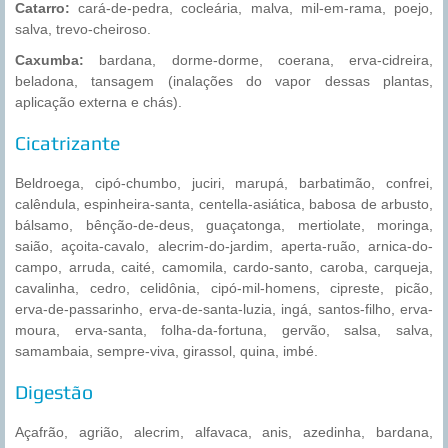
Catarro:
cará-de-pedra, cocleária, malva, mil-em-rama, poejo,
salva, trevo-cheiroso.
Caxumba:
bardana, dorme-dorme, coerana, erva-cidreira,
beladona, tansagem (inalações do vapor dessas plantas,
aplicação externa e chás).
Cicatrizante
Beldroega, cipó-chumbo, juciri, marupá, barbatimão, confrei,
calêndula, espinheira-santa, centella-asiática, babosa de arbusto,
bálsamo, bênção-de-deus, guaçatonga, mertiolate, moringa,
saião, açoita-cavalo, alecrim-do-jardim, aperta-ruão, arnica-do-
campo, arruda, caité, camomila, cardo-santo, caroba, carqueja,
cavalinha, cedro, celidônia, cipó-mil-homens, cipreste, picão,
erva-de-passarinho, erva-de-santa-luzia, ingá, santos-filho, erva-
moura, erva-santa, folha-da-fortuna, gervão, salsa, salva,
samambaia, sempre-viva, girassol, quina, imbé.
Digestão
Açafrão, agrião, alecrim, alfavaca, anis, azedinha, bardana,