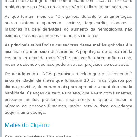
recém-nascido ingere leite contaminado com nicotina. Ele sofre
rapidamente os efeitos do cigarro: vômito, diarreia, agitação, etc.
As que fumam mais de 40 cigarros, durante a amamentação,
outros sintomas aparecem: palidez, taquicardia, cianose –
manchas na pele derivadas do aumento da hemoglobina não
oxidada, ou seus pigmentos – e outros sintomas.
As principais substâncias causadoras desse mal às grávidas é a
nicotina e o monóxido de carbono. A população de baixa renda
costuma ter a saúde mais frágil e muitas não abrem mão do uso,
mesmo sabendo que isso poderá causar prejuízos ao seu bebê.
De acordo com o INCA, pesquisas revelam que os filhos com 7
anos de idade, de mães que fumaram 10 ou mais cigarros por
dia na gravidez, demoram mais para aprender uma determinada
habilidade. Crianças de zero a um ano, que vivem com fumantes,
possuem muitos problemas respiratórios e quanto maior o
número de pessoas fumantes, maior será o risco da criança
adquirir uma doença.
Males do Cigarro