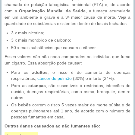
chamada de poluição tabagística ambiental (PTA) e, de acordo
com a
Organização Mundial da Saúde
, a fumaça acumulada
em um ambiente é grave e a 3ª maior causa de morte. Veja a
quantidade de substâncias existentes dentro de locais fechados:
3 x mais nicotina;
3 x mais monóxido de carbono;
50 x mais substâncias que causam o câncer.
Esses valores não são nada comparados ao indivíduo que fuma
um cigarro. Essa absorção pode causar:
Para os
adultos
, o risco é do aumento de doenças
respiratórias,
câncer de pulmão
(30%) e infarto (24%).
Para as
crianças
, são suscetíveis à resfriados, infecções do
ouvido, doenças respiratórias, como asma, bronquite, dentre
outras.
Os
bebês
correm o risco 5 vezes maior de morte súbita e de
doenças pulmonares até 1 ano, de acordo com o número de
pessoas fumantes em casa.
Outros danos causados ao não fumantes são: