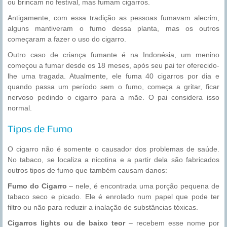
ou brincam no festival, mas fumam cigarros.
Antigamente, com essa tradição as pessoas fumavam alecrim,
alguns mantiveram o fumo dessa planta, mas os outros
começaram a fazer o uso do cigarro.
Outro caso de criança fumante é na Indonésia, um menino
começou a fumar desde os 18 meses, após seu pai ter oferecido-
lhe uma tragada. Atualmente, ele fuma 40 cigarros por dia e
quando passa um período sem o fumo, começa a gritar, ficar
nervoso pedindo o cigarro para a mãe. O pai considera isso
normal.
Tipos de Fumo
O cigarro não é somente o causador dos problemas de saúde.
No tabaco, se localiza a nicotina e a partir dela são fabricados
outros tipos de fumo que também causam danos:
Fumo do Cigarro
– nele, é encontrada uma porção pequena de
tabaco seco e picado. Ele é enrolado num papel que pode ter
filtro ou não para reduzir a inalação de substâncias tóxicas.
Cigarros lights ou de baixo teor
– recebem esse nome por