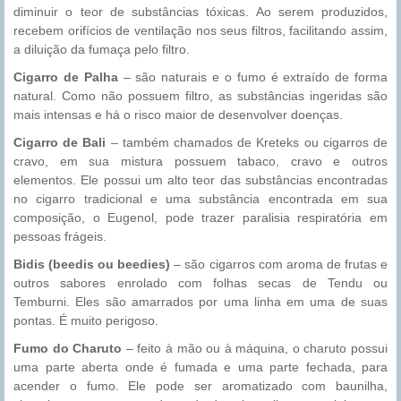
diminuir o teor de substâncias tóxicas. Ao serem produzidos,
recebem orifícios de ventilação nos seus filtros, facilitando assim,
a diluição da fumaça pelo filtro.
Cigarro de Palha
– são naturais e o fumo é extraído de forma
natural. Como não possuem filtro, as substâncias ingeridas são
mais intensas e há o risco maior de desenvolver doenças.
Cigarro de Bali
– também chamados de Kreteks ou cigarros de
cravo, em sua mistura possuem tabaco, cravo e outros
elementos. Ele possui um alto teor das substâncias encontradas
no cigarro tradicional e uma substância encontrada em sua
composição, o Eugenol, pode trazer paralisia respiratória em
pessoas frágeis.
Bidis (beedis ou beedies)
– são cigarros com aroma de frutas e
outros sabores enrolado com folhas secas de Tendu ou
Temburni. Eles são amarrados por uma linha em uma de suas
pontas. É muito perigoso.
Fumo do Charuto
– feito à mão ou à máquina, o charuto possui
uma parte aberta onde é fumada e uma parte fechada, para
acender o fumo. Ele pode ser aromatizado com baunilha,