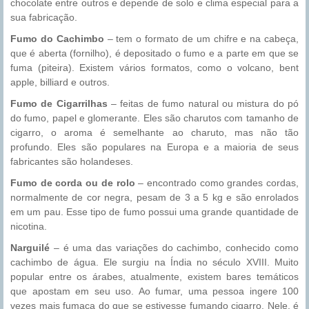
chocolate entre outros e depende de solo e clima especial para a
sua fabricação.
Fumo do Cachimbo
– tem o formato de um chifre e na cabeça,
que é aberta (fornilho), é depositado o fumo e a parte em que se
fuma (piteira). Existem vários formatos, como o volcano, bent
apple, billiard e outros.
Fumo de Cigarrilhas
– feitas de fumo natural ou mistura do pó
do fumo, papel e glomerante. Eles são charutos com tamanho de
cigarro, o aroma é semelhante ao charuto, mas não tão
profundo. Eles são populares na Europa e a maioria de seus
fabricantes são holandeses.
Fumo de corda ou de rolo
– encontrado como grandes cordas,
normalmente de cor negra, pesam de 3 a 5 kg e são enrolados
em um pau. Esse tipo de fumo possui uma grande quantidade de
nicotina.
Narguilé
– é uma das variações do cachimbo, conhecido como
cachimbo de água. Ele surgiu na Índia no século XVIII. Muito
popular entre os árabes, atualmente, existem bares temáticos
que apostam em seu uso. Ao fumar, uma pessoa ingere 100
vezes mais fumaça do que se estivesse fumando cigarro. Nele, é