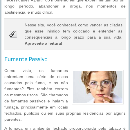
necessidade? A partir do momento em que experimentam por um
longo período, abandonar a droga, nos momentos de
abstinência, é muito difícil.
Nesse site, você conhecerá como vencer as ciladas
que esse inimigo tem colocado e entender as
consequências a longo prazo para a sua vida.
Aproveite a leitura!
Fumante Passivo
Como visto, os fumantes
enfrentam uma série de riscos
causados pelo fumo, e os não
fumantes? Eles também correm
os mesmos riscos. São chamados
de fumantes passivos e inalam a
fumaça, principalmente em locais
fechados, públicos ou em suas próprias residências por alguns
parentes.
A fumaça em ambiente fechado proporcionada pelo tabaco é