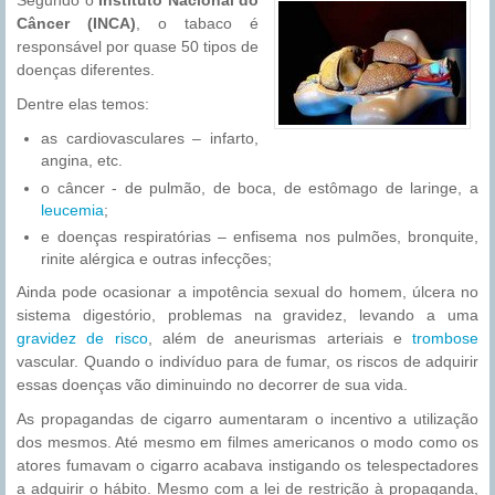
Segundo o
Instituto Nacional do
Câncer (INCA)
, o tabaco é
responsável por quase 50 tipos de
doenças diferentes.
Dentre elas temos:
as cardiovasculares – infarto,
angina, etc.
o câncer - de pulmão, de boca, de estômago de laringe, a
leucemia
;
e doenças respiratórias – enfisema nos pulmões, bronquite,
rinite alérgica e outras infecções;
Ainda pode ocasionar a impotência sexual do homem, úlcera no
sistema digestório, problemas na gravidez, levando a uma
gravidez de risco
, além de aneurismas arteriais e
trombose
vascular. Quando o indivíduo para de fumar, os riscos de adquirir
essas doenças vão diminuindo no decorrer de sua vida.
As propagandas de cigarro aumentaram o incentivo a utilização
dos mesmos. Até mesmo em filmes americanos o modo como os
atores fumavam o cigarro acabava instigando os telespectadores
a adquirir o hábito. Mesmo com a lei de restrição à propaganda,