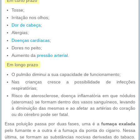
Em curto prazo
Tosse;
Irritação nos olhos;
Dor de cabeça
;
Alergias;
Doenças cardíacas
;
Dores no peito;
Aumento da
pressão arterial
.
Em longo prazo
O pulmão diminui a sua capacidade de funcionamento;
Nas crianças cresce a possibilidade de infecções
respiratórias;
Risco de aterosclerose, doença inflamatória em que nódulos
(ateromas) se formam dentro dos vasos sanguíneos, levando
à diminuição das mesmas e ao afetar as artérias do coração
ou do cérebro pode ser fatal.
Essa poluição passa por duas fases, uma é a
fumaça exalada
pelo fumante e a outra é a fumaça da ponta do cigarro. Nessa
última, se formam as substâncias nocivas derivadas do tabaco.