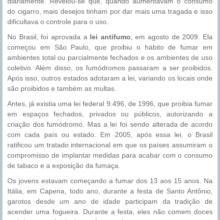
diariamente. Revelou-se que, quando aumentavam o consumo
do cigarro, mais desejos tinham por dar mais uma tragada e isso
dificultava o controle para o uso.
No Brasil, foi aprovada a
lei antifumo
, em agosto de 2009. Ela
começou em São Paulo, que proibiu o hábito de fumar em
ambientes total ou parcialmente fechados e os ambientes de uso
coletivo. Além disso, os fumódromos passaram a ser proibidos.
Após isso, outros estados adotaram a lei, variando os locais onde
são proibidos e também as multas.
Antes, já existia uma lei federal 9.496, de 1996, que proibia fumar
em espaços fechados, privados ou públicos, autorizando a
criação dos fumódromo. Mas a lei foi sendo alterada de acordo
com cada país ou estado. Em 2005, após essa lei, o Brasil
ratificou um tratado internacional em que os países assumiram o
compromisso de implantar medidas para acabar com o consumo
de tabaco e a exposição da fumaça.
Os jovens estavam começando a fumar dos 13 aos 15 anos. Na
Itália, em Capena, todo ano, durante a festa de Santo Antônio,
garotos desde um ano de idade participam da tradição de
acender uma fogueira. Durante a festa, eles não comem doces