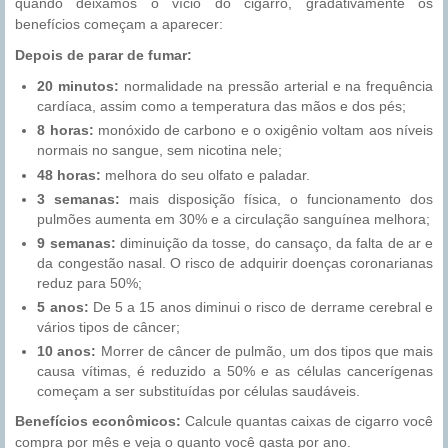
quando deixamos o vício do cigarro, gradativamente os
benefícios começam a aparecer:
Depois de parar de fumar:
20 minutos:
normalidade na pressão arterial e na frequência
cardíaca, assim como a temperatura das mãos e dos pés;
8 horas:
monóxido de carbono e o oxigênio voltam aos níveis
normais no sangue, sem nicotina nele;
48 horas:
melhora do seu olfato e paladar.
3 semanas:
mais disposição física, o funcionamento dos
pulmões aumenta em 30% e a circulação sanguínea melhora;
9 semanas:
diminuição da tosse, do cansaço, da falta de ar e
da congestão nasal. O risco de adquirir doenças coronarianas
reduz para 50%;
5 anos:
De 5 a 15 anos diminui o risco de derrame cerebral e
vários tipos de câncer;
10 anos:
Morrer de câncer de pulmão, um dos tipos que mais
causa vítimas, é reduzido a 50% e as células cancerígenas
começam a ser substituídas por células saudáveis.
Benefícios econômicos:
Calcule quantas caixas de cigarro você
compra por mês e veja o quanto você gasta por ano.